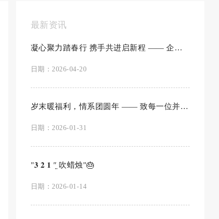
最新资讯
凝心聚力踏春行 携手共进启新程 —— 企化网络九仙山团建活动圆满举行
日期：2026-04-20
岁末暖福利，情系团圆年 —— 致每一位并肩前行的伙伴​
日期：2026-01-31
"𝟑 𝟐 𝟏 ʺ̤ 吹蜡烛"🎂
日期：2026-01-14