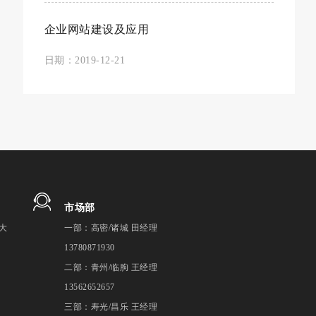
企业网站建设及应用
日期：2019-12-21
市场部
大
一部：高密/诸城 田经理
13780871930
二部：青州/临朐 王经理
13562652657
三部：寿光/昌乐 王经理