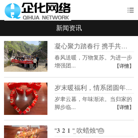
新闻资讯
凝心聚力踏春行 携手共进启新程 —— 企化网络九仙山团建活动圆满举行
春风送暖，万物复苏。为进一步
增强团...
【详情】
岁末暖福利，情系团圆年 —— 致每一位并肩前行的伙伴​
岁聿云暮，年味渐浓。当归家的
脚步临...
【详情】
"𝟑 𝟐 𝟏 ʺ̤ 吹蜡烛"🎂