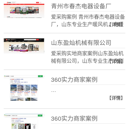
青州市春杰电器设备厂
爱采购案例 青州市春杰电器设备
厂，山东专业生产暖风机，电暖
【详情】
风机，养殖暖风机，大棚暖风
机，育雏暖风机 的公司，大量的
山东盈灿机械有限公司
关...…
爱采购实地商家案例山东盈灿机
械有限公司，山东专业生产农副
【详情】
食品加工专用设备制造；农副食
品加工专用设备销售；专用设备
360实力商家案例
制...…
…
【详情】
360实力商家案例