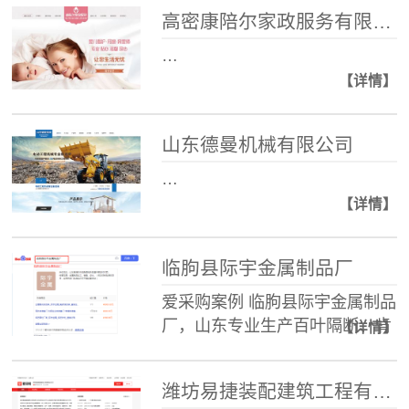
高密康陪尔家政服务有限公司
…
【详情】
山东德曼机械有限公司
…
【详情】
临朐县际宇金属制品厂
爱采购案例 临朐县际宇金属制品
厂，山东专业生产百叶隔断、肯
【详情】
德基门、铝艺廊架、玻璃雨棚的
公司，大量的关键词获得百度爱
潍坊易捷装配建筑工程有限公司
采...…