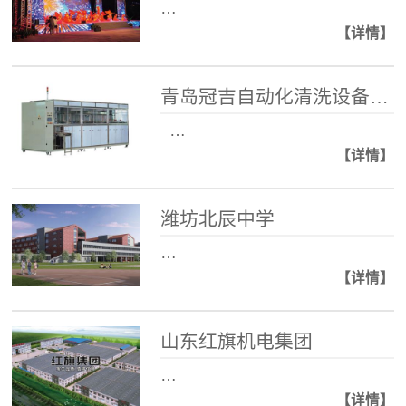
…
【详情】
青岛冠吉自动化清洗设备有限公司
…
【详情】
潍坊北辰中学
…
【详情】
山东红旗机电集团
…
【详情】