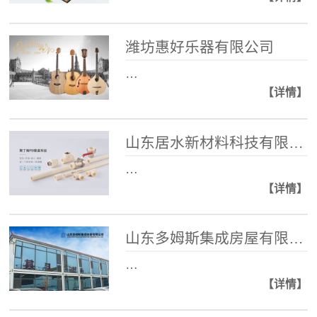
潍坊惠好乐器有限公司
…
【详情】
山东居水新材料科技有限公司
…
【详情】
山东多姆斯集成房屋有限公司
…
【详情】