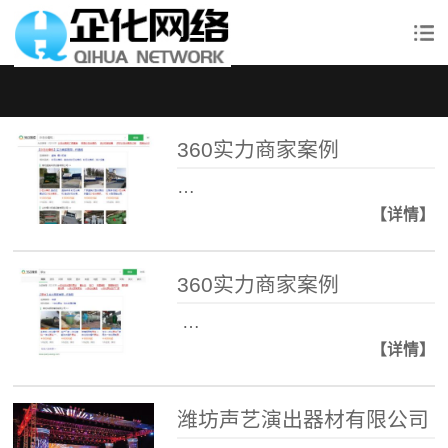
360实力商家案例
…
【详情】
360实力商家案例
…
【详情】
潍坊声艺演出器材有限公司