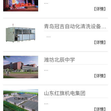
…
【详情】
青岛冠吉自动化清洗设备有限公司
…
【详情】
潍坊北辰中学
…
【详情】
山东红旗机电集团
…
【详情】