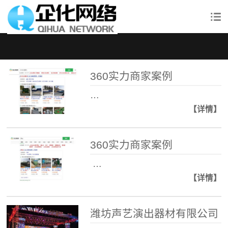
360实力商家案例
…
【详情】
360实力商家案例
…
【详情】
潍坊声艺演出器材有限公司