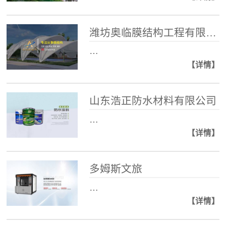
潍坊奥临膜结构工程有限公司
…
【详情】
山东浩正防水材料有限公司
…
【详情】
多姆斯文旅
…
【详情】