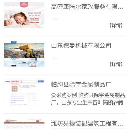
高密康陪尔家政服务有限公司
…
【详情】
山东德曼机械有限公司
…
【详情】
临朐县际宇金属制品厂
爱采购案例 临朐县际宇金属制品
厂，山东专业生产百叶隔断、肯
【详情】
德基门、铝艺廊架、玻璃雨棚的
公司，大量的关键词获得百度爱
潍坊易捷装配建筑工程有限公司
采...…