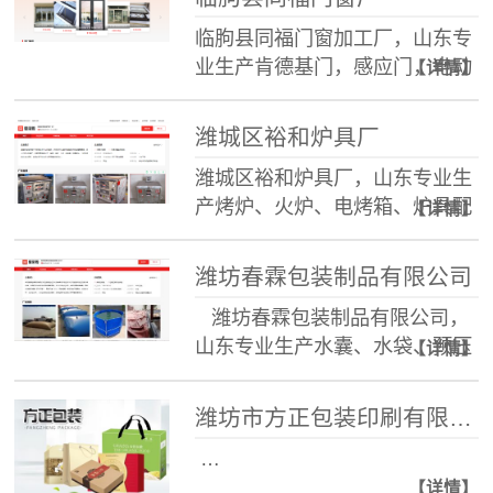
爱...…
临朐县同福门窗加工厂，山东专
业生产肯德基门，感应门，电动
【详情】
天窗，手动天窗的公司，大量的
关键词获得百度爱采购首页排
潍城区裕和炉具厂
名，...…
潍城区裕和炉具厂，山东专业生
产烤炉、火炉、电烤箱、炉具配
【详情】
件的公司，大量的关键词获得百
度爱采购首页排名，现在大部分
潍坊春霖包装制品有限公司
词...…
潍坊春霖包装制品有限公司，
山东专业生产水囊、水袋、预压
【详情】
水囊、软体沼气池、软体油囊的
公司，大量的关键词获得百度爱
潍坊市方正包装印刷有限公司
采...…
…
【详情】