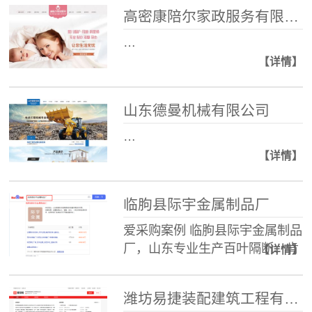
高密康陪尔家政服务有限公司
…
【详情】
山东德曼机械有限公司
…
【详情】
临朐县际宇金属制品厂
爱采购案例 临朐县际宇金属制品
厂，山东专业生产百叶隔断、肯
【详情】
德基门、铝艺廊架、玻璃雨棚的
公司，大量的关键词获得百度爱
潍坊易捷装配建筑工程有限公司
采...…