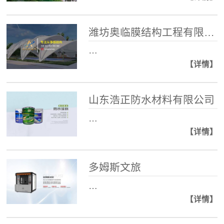
潍坊奥临膜结构工程有限公司
…
【详情】
山东浩正防水材料有限公司
…
【详情】
多姆斯文旅
…
【详情】