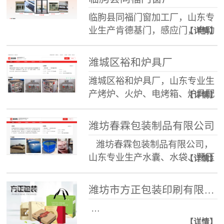
爱...…
临朐县同福门窗加工厂，山东专
业生产肯德基门，感应门，电动
【详情】
天窗，手动天窗的公司，大量的
关键词获得百度爱采购首页排
潍城区裕和炉具厂
名，...…
潍城区裕和炉具厂，山东专业生
产烤炉、火炉、电烤箱、炉具配
【详情】
件的公司，大量的关键词获得百
度爱采购首页排名，现在大部分
潍坊春霖包装制品有限公司
词...…
潍坊春霖包装制品有限公司，
山东专业生产水囊、水袋、预压
【详情】
水囊、软体沼气池、软体油囊的
公司，大量的关键词获得百度爱
潍坊市方正包装印刷有限公司
采...…
…
【详情】